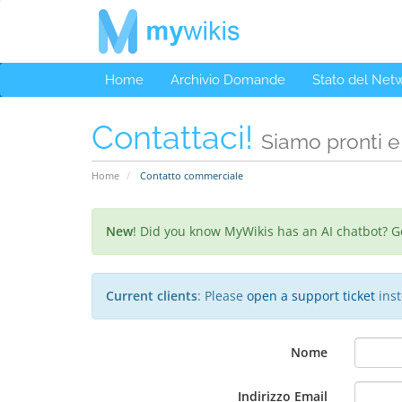
Home
Archivio Domande
Stato del Net
Contattaci!
Siamo pronti e
Home
Contatto commerciale
New
! Did you know MyWikis has an AI chatbot? G
Current clients
: Please
open a support ticket
inst
Nome
Indirizzo Email