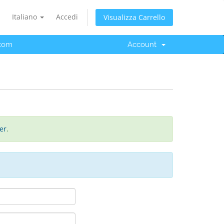
Italiano
Accedi
Visualizza Carrello
.com
Account
er
.