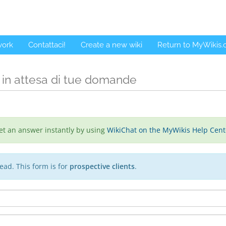
work
Contattaci!
Create a new wiki
Return to MyWikis
 in attesa di tue domande
et an answer instantly by using
WikiChat on the MyWikis Help Cent
ead. This form is for
prospective clients
.