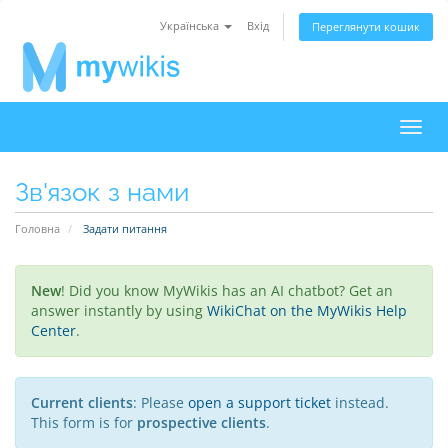
Українська
Вхід
Переглянути кошик
Пере
наві
Зв'язок з нами
Головна
Задати питання
New
! Did you know MyWikis has an AI chatbot? Get an
answer instantly by using
WikiChat on the MyWikis Help
Center
.
Current clients
: Please
open a support ticket
instead.
This form is for
prospective clients
.