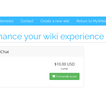
istemelor
Contact
Create a new wiki
Return to MyWiki
ance your wiki experience
iChat
$10.00 USD
Lunar
Comandă acum