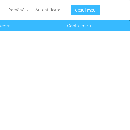
Română
Autentificare
Coșul meu
s.com
Contul meu