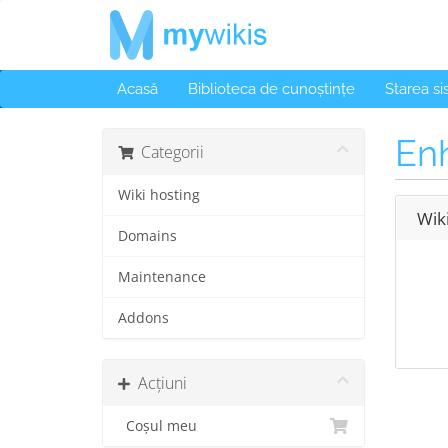
Acasă
Biblioteca de cunoștințe
Starea s
Enh
Categorii
Wiki hosting
Wik
Domains
Maintenance
Addons
Acțiuni
Coșul meu