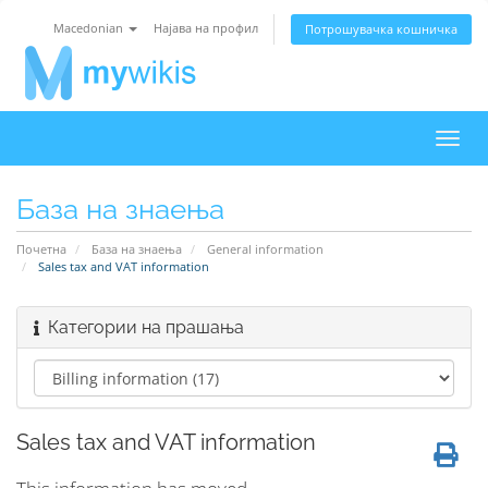
Macedonian
Најава на профил
Потрошувачка кошничка
Вклу
ја
нави
База на знаења
Почетна
База на знаења
General information
Sales tax and VAT information
Категории на прашања
Sales tax and VAT information