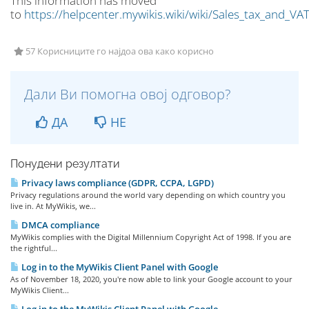
This information has moved
to
https://helpcenter.mywikis.wiki/wiki/Sales_tax_and_VA
57 Корисниците го најдоа ова како корисно
Дали Ви помогна овој одговор?
ДА
НЕ
Понудени резултати
Privacy laws compliance (GDPR, CCPA, LGPD)
Privacy regulations around the world vary depending on which country you
live in. At MyWikis, we...
DMCA compliance
MyWikis complies with the Digital Millennium Copyright Act of 1998. If you are
the rightful...
Log in to the MyWikis Client Panel with Google
As of November 18, 2020, you're now able to link your Google account to your
MyWikis Client...