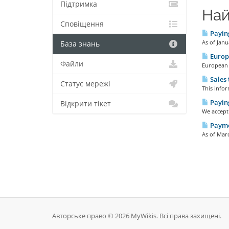
Підтримка
Най
Сповіщення
Payin
As of Janu
База знань
Europe
Файли
European 
Sales 
Статус мережі
This info
Paying
Відкрити тікет
We accept 
Payme
As of Marc
Авторське право © 2026 MyWikis. Всі права захищені.