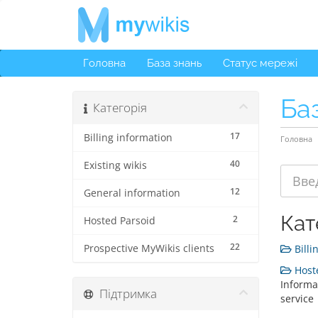
Головна
База знань
Статус мережі
Ба
Категорія
17
Billing information
Головна
40
Existing wikis
12
General information
Кат
2
Hosted Parsoid
22
Prospective MyWikis clients
Billi
Hoste
Informa
Підтримка
service