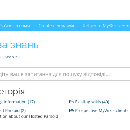
Зв'язок з нами
Create a new wiki
Return to MyWikis.com
за знань
База знань
егорія
ng information (17)
Existing wikis (40)
d Parsoid (2)
Prospective MyWikis clients 
tion about our Hosted Parsoid