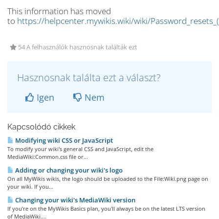
This information has moved
to
https://helpcenter.mywikis.wiki/wiki/Password_resets_(
54 A felhasználók hasznosnak találták ezt
Hasznosnak találta ezt a választ?
Igen
Nem
Kapcsolódó cikkek
Modifying wiki CSS or JavaScript
To modify your wiki's general CSS and JavaScript, edit the
MediaWiki:Common.css file or...
Adding or changing your wiki's logo
On all MyWikis wikis, the logo should be uploaded to the File:Wiki.png page on
your wiki. If you...
Changing your wiki's MediaWiki version
If you're on the MyWikis Basics plan, you'll always be on the latest LTS version
of MediaWiki....