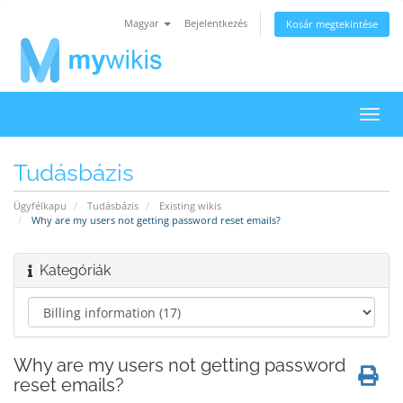
Magyar
Bejelentkezés
Kosár megtekintése
Váltá
a
navig
Tudásbázis
Ügyfélkapu
Tudásbázis
Existing wikis
Why are my users not getting password reset emails?
Kategóriák
Why are my users not getting password
reset emails?