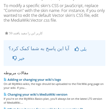
To modify a specific skin's CSS or JavaScript, replace
"Common" with the skin name. For instance, if you only
wanted to edit the default Vector skin's CSS file, edit
the MediaWiki:Vector.css file.
59 کاربر این را مفید یافتند
آیا این پاسخ به شما کمک کرد؟
بلی
خیر
مقالات مربوطه
Adding or changing your wiki's logo
On all MyWikis wikis, the logo should be uploaded to the File:Wiki.png page on
your wiki. If you...
Changing your wiki's MediaWiki version
If you're on the MyWikis Basics plan, you'll always be on the latest LTS version
of MediaWiki....