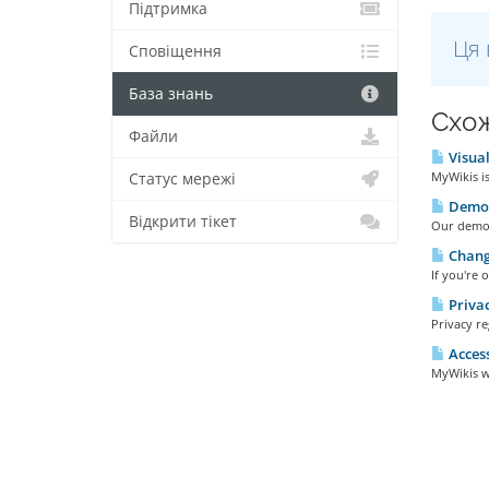
Підтримка
Ця 
Сповіщення
База знань
Схож
Файли
Visual
MyWikis is
Статус мережі
Demo 
Відкрити тікет
Our demo w
Changi
If you're 
Privac
Privacy re
Access
MyWikis wi