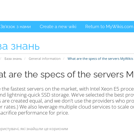
Зв'язок з нами
Create a new wiki
Return to MyWikis.com
за знань
База знань
General information
What are the specs of the servers MyWikis
t are the specs of the servers 
the fastest servers on the market, with Intel Xeon E5 proce
d lightning-quick SSD storage. We've selected the best provi
 are created equal, and we don't use the providers who pro
 rates.) We also leverage multiple cloud services to scale o
acrifice performance for price.
ристувачі, які знайшли це корисним