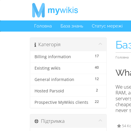
Головна
База знань
Статус мережі
Ба
Категорія
17
Billing information
Головна
40
Existing wikis
Wha
12
General information
We use 
2
Hosted Parsoid
RAM, an
servers
22
Prospective MyWikis clients
cheaper
never s
Підтримка
54 Ко