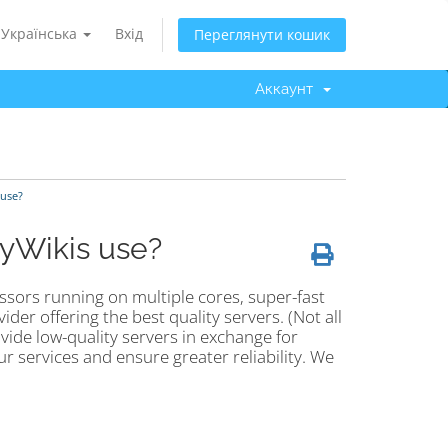
Українська
Вхід
Переглянути кошик
Аккаунт
 use?
MyWikis use?
ssors running on multiple cores, super-fast
der offering the best quality servers. (Not all
vide low-quality servers in exchange for
ur services and ensure greater reliability. We