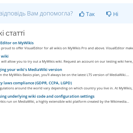
відповідь Вам допомогла?
Так
Ні
і статті
Editor on MyWikis
 proud to offer VisualEditor for all wikis on MyWikis Pro and above. VisualEditor make
wiki
ill allow you to try out a MyWikis wiki. Request an account on our testing wiki here,.
ng your wiki's MediaWiki version
on the MyWikis Basics plan, you'll always be on the latest LTS version of MediaWiki....
y laws compliance (GDPR, CCPA, LGPD)
gulations around the world vary depending on which country you live in. At MyWikis, 
ing underlying wiki code and configuration settings
kis run on MediaWiki, a highly extensible wiki platform created by the Wikimedia...